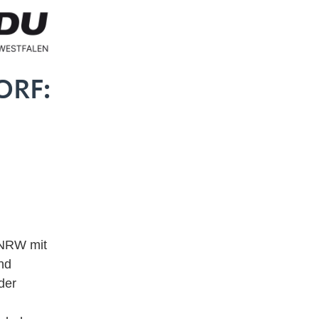
ORF:
 NRW mit
nd
 der