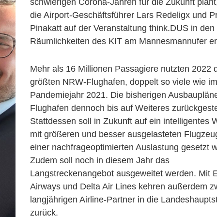
schwierigen Corona-Jahren für die Zukunft plan
die Airport-Geschäftsführer Lars Redeligx und 
Pinakatt auf der Veranstaltung think.DUS in den
Räumlichkeiten des KIT am Mannesmannufer erl
Mehr als 16 Millionen Passagiere nutzten 2022 
größten NRW-Flughafen, doppelt so viele wie i
Pandemiejahr 2021. Die bisherigen Ausbaupläne
Flughafen dennoch bis auf Weiteres zurückgestel
Stattdessen soll in Zukunft auf ein intelligente
mit größeren und besser ausgelasteten Flugze
einer nachfrageoptimierten Auslastung gesetzt 
Zudem soll noch in diesem Jahr das
Langstreckenangebot ausgeweitet werden. Mit E
Airways und Delta Air Lines kehren außerdem z
langjährigen Airline-Partner in die Landeshaupts
zurück.