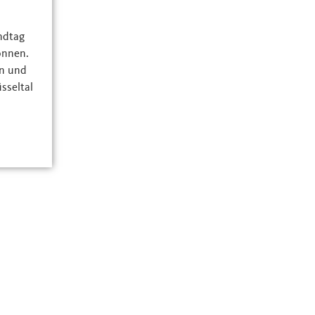
ndtag
onnen.
n und
sseltal