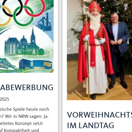
IABEWERBUNG
 2025
ische Spiele heute noch
VORWEIHNACHTS
n? Wir in NRW sagen: Ja.
eitetes Konzept setzt
NG
IM LANDTAG
uf Kompaktheit und