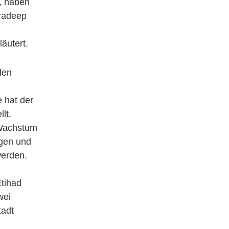
t, haben
Pradeep
äutert.
den
m
 hat der
lt.
s Wachstum
ugen und
werden.
tihad
wei
tadt