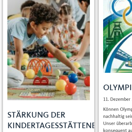
OLYMP
11. Dezember
Können Olymp
STÄRKUNG DER
nachhaltig sei
Unser überarb
KINDERTAGESSTÄTTENBETREUU
konsequent a