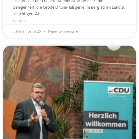
als Sprecher der Enquete-Kommission „Wasser“ die
Gelegenheit, die Große Dhünn-Talsperre im Bergischen Land zu
besichtigen. Als
MEHR >>
5. November 2025
Keine Kommentare