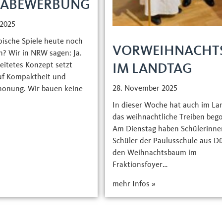
IABEWERBUNG
 2025
ische Spiele heute noch
VORWEIHNACHTS
n? Wir in NRW sagen: Ja.
eitetes Konzept setzt
NG
IM LANDTAG
uf Kompaktheit und
28. November 2025
honung. Wir bauen keine
In dieser Woche hat auch im La
das weihnachtliche Treiben beg
Am Dienstag haben Schülerinne
Schüler der Paulusschule aus Dü
den Weihnachtsbaum im
Fraktionsfoyer…
mehr Infos »