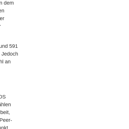
in dem
en
er
r
rund 591
. Jedoch
hl an
IDS
ählen
beit,
Peer-
unkt