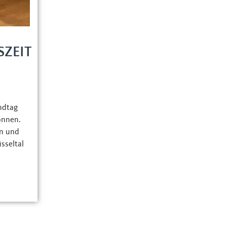
ZEIT
ndtag
onnen.
n und
sseltal