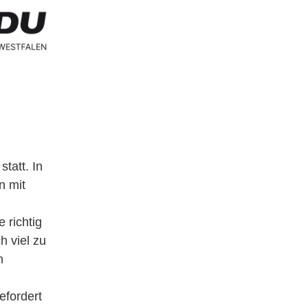
tatt. In
n mit
 richtig
h viel zu
n
efordert