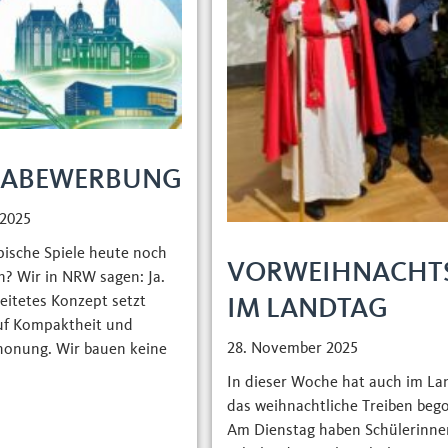
IABEWERBUNG
 2025
ische Spiele heute noch
VORWEIHNACHTS
n? Wir in NRW sagen: Ja.
eitetes Konzept setzt
NG
IM LANDTAG
uf Kompaktheit und
28. November 2025
honung. Wir bauen keine
In dieser Woche hat auch im La
das weihnachtliche Treiben beg
Am Dienstag haben Schülerinne