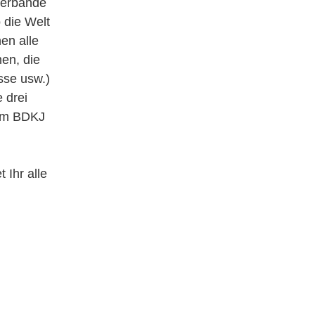
 Verbände
 die Welt
en alle
en, die
sse usw.)
 drei
vom BDKJ
 Ihr alle