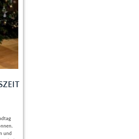
ZEIT
ndtag
onnen.
n und