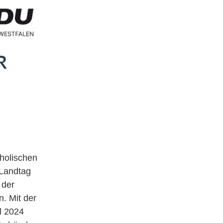
R
holischen
Landtag
 der
. Mit der
l 2024